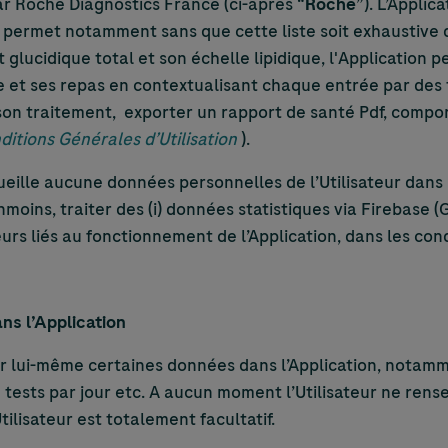
ar Roche Diagnostics France (ci-après “
Roche
”). L’Appli
e permet notamment sans que cette liste soit exhaustive d
glucidique total et son échelle lipidique, l'Application 
e et ses repas en contextualisant chaque entrée par des 
 et son traitement, exporter un rapport de santé Pdf, comp
ditions Générales d’Utilisation
).
cueille aucune données personnelles de l’Utilisateur dans 
oins, traiter des (i) données statistiques via Firebase (Go
rreurs liés au fonctionnement de l’Application, dans les con
ans l’Application
ner lui-même certaines données dans l’Application, notam
 tests par jour etc. A aucun moment l’Utilisateur ne ren
ilisateur est totalement facultatif.