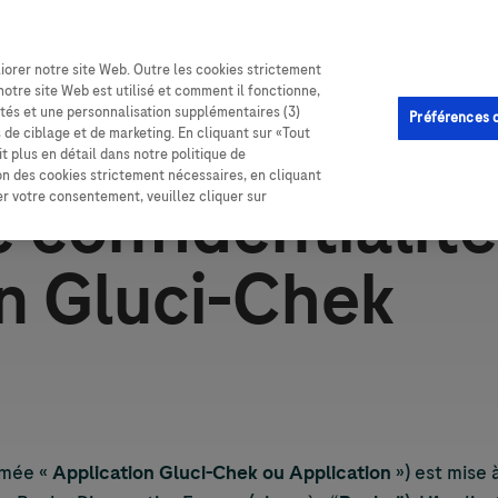
iorer notre site Web. Outre les cookies strictement
Notre boutique en ligne
Assistance
Enregistrement
notre site Web est utilisé et comment il fonctionne,
lités et une personnalisation supplémentaires (3)
Préférences 
s de ciblage et de marketing. En cliquant sur «Tout
t plus en détail dans notre politique de
ion des cookies strictement nécessaires, en cliquant
e confidentialit
rer votre consentement, veuillez cliquer sur
on Gluci-Chek
mmée «
Application Gluci-Chek ou Application
») est mise 