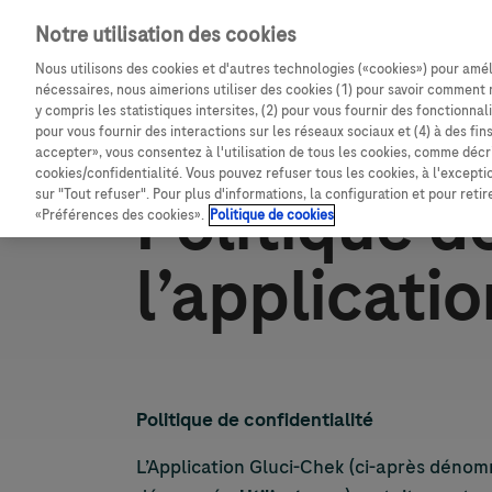
passer la navigation
Notre utilisation des cookies
Nous utilisons des cookies et d'autres technologies («cookies») pour amél
Produits
Articles
nécessaires, nous aimerions utiliser des cookies (1) pour savoir comment 
y compris les statistiques intersites, (2) pour vous fournir des fonctionna
Fil d'Ariane
pour vous fournir des interactions sur les réseaux sociaux et (4) à des fin
accepter», vous consentez à l'utilisation de tous les cookies, comme décri
Accueil
Politique Confidentialite
cookies/confidentialité. Vous pouvez refuser tous les cookies, à l'except
Politique d
sur "Tout refuser". Pour plus d'informations, la configuration et pour reti
«Préférences des cookies».
Politique de cookies
l’applicati
Politique de confidentialité
L’Application Gluci-Chek (ci-après déno