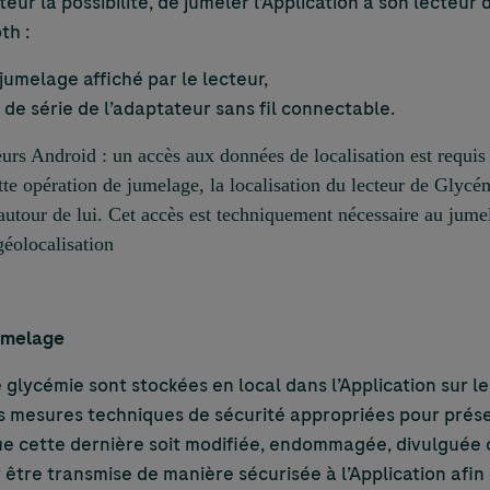
teur la possibilité, de jumeler l’Application à son lecteu
th :
jumelage affiché par le lecteur,
 de série de l’adaptateur sans fil connectable.
rs Android : un accès aux données de localisation est requis 
tte opération de jumelage, la localisation du lecteur de Glycém
autour de lui. Cet accès est techniquement nécessaire au ju
géolocalisation
jumelage
glycémie sont stockées en local dans l’Application sur le
 mesures techniques de sécurité appropriées pour préserv
e cette dernière soit modifiée, endommagée, divulguée 
être transmise de manière sécurisée à l’Application afin 