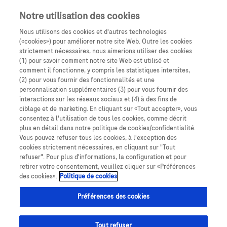
passer la navigation
Menu
Notre utilisation des cookies
Nous utilisons des cookies et d'autres technologies
Fil d'Ariane
(«cookies») pour améliorer notre site Web. Outre les cookies
Accu-Chek
Mobile
strictement nécessaires, nous aimerions utiliser des cookies
(1) pour savoir comment notre site Web est utilisé et
comment il fonctionne, y compris les statistiques intersites,
(2) pour vous fournir des fonctionnalités et une
personnalisation supplémentaires (3) pour vous fournir des
interactions sur les réseaux sociaux et (4) à des fins de
ciblage et de marketing. En cliquant sur «Tout accepter», vous
consentez à l'utilisation de tous les cookies, comme décrit
plus en détail dans notre politique de cookies/confidentialité.
Vous pouvez refuser tous les cookies, à l'exception des
cookies strictement nécessaires, en cliquant sur "Tout
refuser". Pour plus d'informations, la configuration et pour
retirer votre consentement, veuillez cliquer sur «Préférences
des cookies».
Politique de cookies
Accu-Chek
® Mobile
Préférences des cookies
Codes d'erreurs Trop clair E-6
Tout refuser