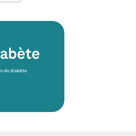
iabète
on du diabète