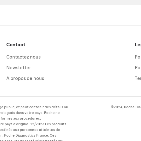
Contact
Le
Contactez nous
Po
Newsletter
Po
A propos de nous
Te
e public, et peut contenir des détails ou
©2024, Roche Diag
omologués dans votre pays. Roche ne
onformes aux procédures,
tre pays d’origine. 12/2023 Les produits
destinés aux personnes atteintes de
r : Roche Diagnostics France. Ces