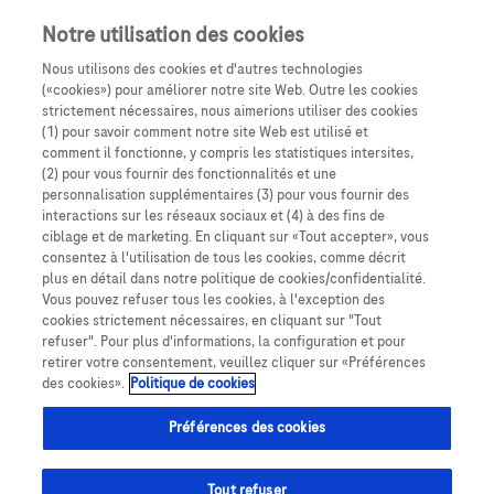
passer la navigation
Menu
Notre utilisation des cookies
Nous utilisons des cookies et d'autres technologies
Fil d'Ariane
(«cookies») pour améliorer notre site Web. Outre les cookies
Accueil
strictement nécessaires, nous aimerions utiliser des cookies
(1) pour savoir comment notre site Web est utilisé et
comment il fonctionne, y compris les statistiques intersites,
(2) pour vous fournir des fonctionnalités et une
personnalisation supplémentaires (3) pour vous fournir des
interactions sur les réseaux sociaux et (4) à des fins de
ciblage et de marketing. En cliquant sur «Tout accepter», vous
consentez à l'utilisation de tous les cookies, comme décrit
plus en détail dans notre politique de cookies/confidentialité.
Vous pouvez refuser tous les cookies, à l'exception des
cookies strictement nécessaires, en cliquant sur "Tout
refuser". Pour plus d'informations, la configuration et pour
retirer votre consentement, veuillez cliquer sur «Préférences
des cookies».
Politique de cookies
Accu-Chek
® Guide
Préférences des cookies
Codes d'erreurs Remplacer
piles (E-9)
Tout refuser